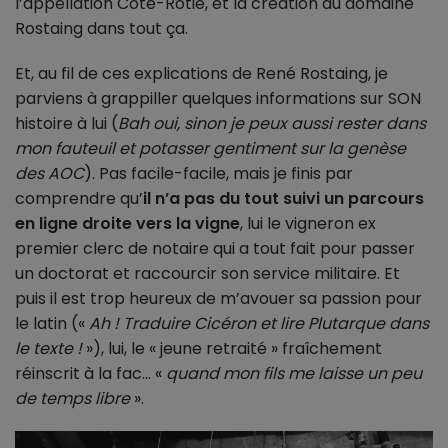
l’appellation Côte-Rôtie, et la création du domaine
Rostaing dans tout ça.
Et, au fil de ces explications de René Rostaing, je
parviens à grappiller quelques informations sur SON
histoire à lui (
Bah oui, sinon je peux aussi rester dans
mon fauteuil et potasser gentiment sur la genèse
des AOC
). Pas facile-facile, mais je finis par
comprendre qu’
il n’a pas du tout suivi un parcours
en ligne droite vers la vigne
, lui le vigneron ex
premier clerc de notaire qui a tout fait pour passer
un doctorat et raccourcir son service militaire. Et
puis il est trop heureux de m’avouer sa passion pour
le latin («
Ah ! Traduire Cicéron et lire Plutarque dans
le texte !
»), lui, le « jeune retraité » fraîchement
réinscrit à la fac… «
quand mon fils me laisse un peu
de temps libre
».